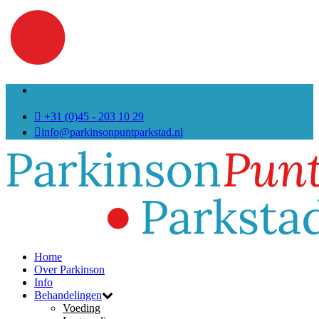
+31 (0)45 - 203 10 29
info@parkinsonpuntparkstad.nl
Home
Over Parkinson
Info
Behandelingen
Voeding